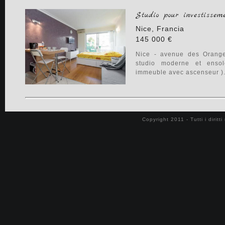
Studio pour investissem
Nice, Francia
145 000 €
Consulter nos honoraires
Nice - avenue des Oranger
Immobiliare di lusso Costa Azzurra
studio moderne et ensol
Proprietà in vendità nella Costa Azzurra
immeuble avec ascenseur ).
Appartamento a vendere Costa Azzurra
Copyright 2011 - Tutti i diritt